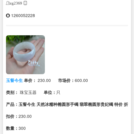
zg2369
1260052228
玉誓今生
单价：
230.00
市场价：
600.00
类别：
珠宝玉器
单位：
只
产品：玉誓今生 天然冰糯种椭圆形手镯 翡翠椭圆形贵妃镯 特价
折
扣价：
230.00
数量：
300