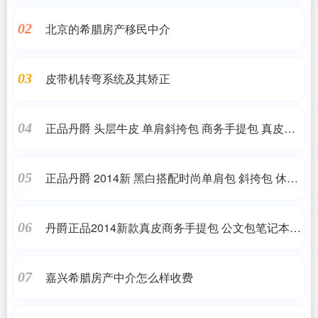
北京的希腊房产移民中介
02
皮带机转弯系统及其矫正
03
正品丹爵 头层牛皮 单肩斜挎包 商务手提包 真皮男
04
包 男士皮包
正品丹爵 2014新 黑白搭配时尚单肩包 斜挎包 休闲
05
男包 男士包包
丹爵正品2014新款真皮商务手提包 公文包笔记本包
06
电脑包
嘉兴希腊房产中介怎么样收费
07