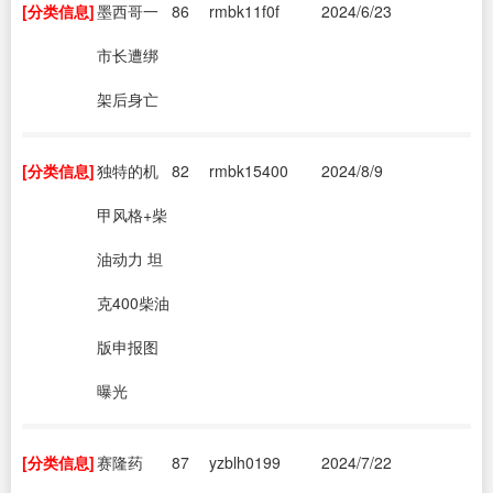
[分类信息]
墨西哥一
86
rmbk11f0f
2024/6/23
市长遭绑
架后身亡
[分类信息]
独特的机
82
rmbk15400
2024/8/9
甲风格+柴
油动力 坦
克400柴油
版申报图
曝光
[分类信息]
赛隆药
87
yzblh0199
2024/7/22