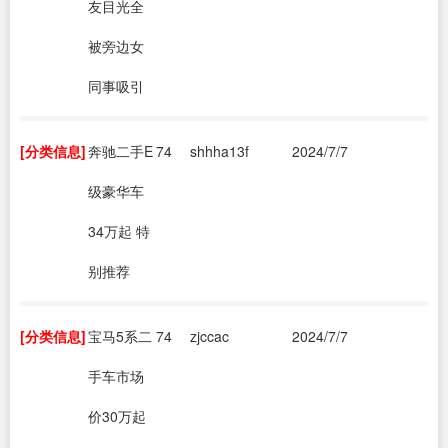
友目光全
被旁边女
同事吸引
[分类信息]
奔驰二手E
74
shhha13f
2024/7/7
级豪华车
34万起 特
别推荐
[分类信息]
宝马5系二
74
zjccac
2024/7/7
手车市场
价30万起