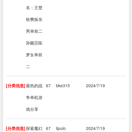
名：王楚
钦樊振东
男单前二
孙颖莎陈
梦女单前
二
[分类信息]
最热的战
67
bke315
2024/7/19
争单机游
戏分享
[分类信息]
探索魔幻
67
lipulo
2024/7/19