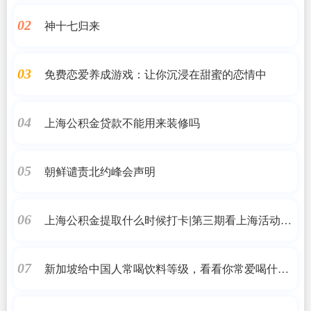
神十七归来
02
免费恋爱养成游戏：让你沉浸在甜蜜的恋情中
03
上海公积金贷款不能用来装修吗
04
朝鲜谴责北约峰会声明
05
上海公积金提取什么时候打卡|第三期看上海活动来
06
啦!邀您打卡上海中心大厦、世博会博物馆……感受
时代新貌
新加坡给中国人常喝饮料等级，看看你常爱喝什
07
么？