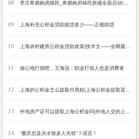
枣庄希腊购房移民_希腊购房移民新规全面启动!专
08
家深入解读核心要点!_希腊购房移民
上海补充公积金贷款能贷多少——正规助贷
09
上海农村建房公积金贷款政策|技术文——全网最详
10
细上海公积金贷款新政策
放心地打假吧，王海说：职业打假人也是消费者
11
上海的公积金怎么提取付房租|上海公积金提取迎好
12
消息!可用来支付保障性租赁住房房租，每月最高
4500元/户
外地房产证可以提取上海公积金吗|外地人交的上海
13
公积金，不这么用就是浪费!
“重庆忠县洪水致多人失联”？谣言！
14