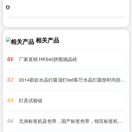
相关产品
厂家直销 HK543拼图抛晶砖
01
2014新款水晶灯吸顶灯led客厅水晶灯圆形时尚卧室
02
灯温馨遥控灯具
灯具试验链
03
兄弟标签机及色带，国产标签色带，锦宫标签机及
04
色带