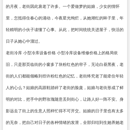
的月夜，老街因此衰老了许多。一个爱做梦的姑娘，少女的情怀
里，怎抵得住春心的涌动，今夜星光绚烂，从她潮红的眸子里，年
轻精明的小伙子读懂了心事。从此，把时间统统关进屋子，快活的
日子从她心中溜过。
老街冷库 小型冷库设备价格 小型冷库设备维修价格上的格局依
旧，只是那页临街的小窗多了块粉红色的帘子，无论白昼黑夜，老
街的人们都能领略到些许粉红色的记忆，老街终究老了能牵住年轻
人的心么？姑娘的高跟鞋踏碎了老街的脸庞，姑娘与老街形成了鲜
明的对比，把手中的野玫瑰随意丢到街心，让路人好一阵不安。身
影远去了街上的生意人照样忙得不可开交。姑娘的日子里也有太多
的无奈，把自己对日子的各种情绪的发泄，全部归结到生她养她老