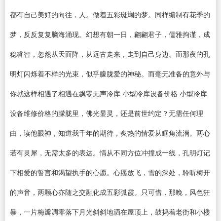
都有自己美好的向往，人。做着五彩斑斓的梦。同样编制有花季的
梦，反反复复脑海涌现。幻想有朝一日，翩翩君子，儒雅拘谨，成
稳睿智，忽然从天而降，从远古走来，走到自己身边。而那夜的孔
明灯闪烁着不样的光束，似乎朦胧爱的神秘。而毫无准备的意外与
你就这样相遇了相遇在飘零无声冷库 小型冷库设备价格 小型冷库
设备维修价格的朦胧里，佛光显灵，还是前世约定？无需任何理
由，读他眼神，知道我千年的期待，炙热的情爱从眶角流淌。两心
若有灵犀，无需太多的表达。情从不同方位冲撞成一线，孔明灯记
下相爱的誓言和渴望执手的心愿。心愿放飞，雪的深处，聆听梅开
的声音，两颗心亦随之交融化成五彩弧霞。只可惜，那晚，风色狂
暴，一片梅瓣凋零落下月光斜斜地洒在屋顶上，鼓捣着老街和小楼