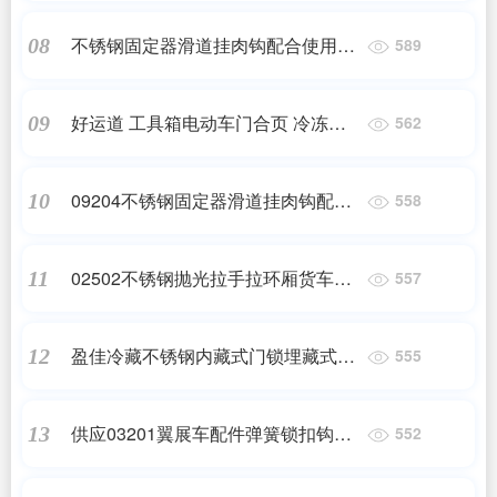
不锈钢固定器滑道挂肉钩配合使用冷
08
589
藏车冷库适用配件
好运道 工具箱电动车门合页 冷冻设
09
562
备工业柜门不锈钢铰链
09204不锈钢固定器滑道挂肉钩配合
10
558
使用
02502不锈钢抛光拉手拉环厢货车半
11
557
挂车配件
盈佳冷藏不锈钢内藏式门锁埋藏式暗
12
555
锁内嵌式拉杆锁
供应03201翼展车配件弹簧锁扣钩锁
13
552
镀锌搭扣锁