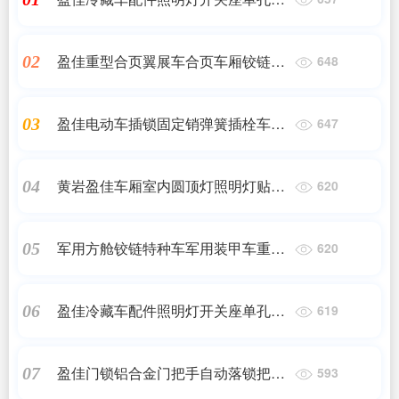
孔不锈钢车顶灯开关
盈佳重型合页翼展车合页车厢铰链冷
02
648
藏车配件YJCL101
盈佳电动车插锁固定销弹簧插栓车厢
03
647
门快速销保险销
黄岩盈佳车厢室内圆顶灯照明灯贴片
04
620
灯冷藏车
军用方舱铰链特种车军用装甲车重型
05
620
精铸铰链粮仓用合页配件
盈佳冷藏车配件照明灯开关座单孔双
06
619
孔不锈钢车顶灯开关
盈佳门锁铝合金门把手自动落锁把手
07
593
手柄锁杆配件