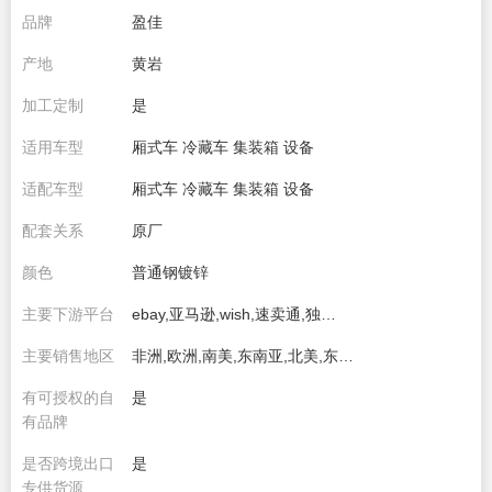
品牌
盈佳
产地
黄岩
加工定制
是
适用车型
厢式车 冷藏车 集装箱 设备
适配车型
厢式车 冷藏车 集装箱 设备
配套关系
原厂
颜色
普通钢镀锌
主要下游平台
ebay,亚马逊,wish,速卖通,独立站,LAZADA
主要销售地区
非洲,欧洲,南美,东南亚,北美,东北亚,中东
有可授权的自
是
有品牌
是否跨境出口
是
专供货源