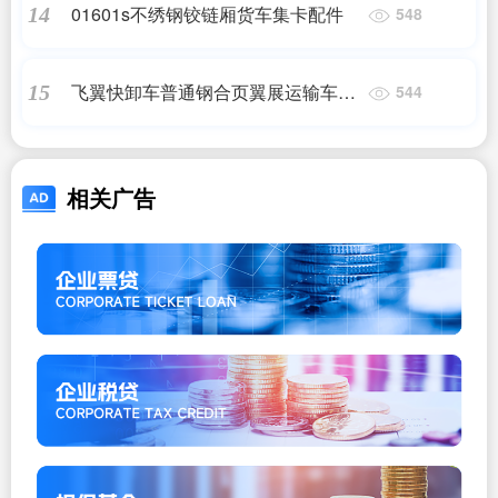
01601s不绣钢铰链厢货车集卡配件
14
548
飞翼快卸车普通钢合页翼展运输车车
15
544
门铰链厢式两桥展翼配件
相关广告