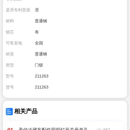
是否专利货源
否
材料
普通钢
锁芯
有
可售卖地
全国
材质
普通钢
类型
门锁
型号
211263
货号
211263
相关产品
盈佳冷藏车配件照明灯开关座单孔双
01
657