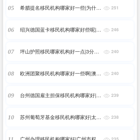
希腊提名移民机构哪家好一些|为什么
05
251
选择希腊移民?适合哪些人群?
绍兴德国蓝卡移民机构哪家好些呢|春
06
246
日限定，一起约惠|杭州元通之宝春日
FUN享特惠周
坪山护照移民哪家机构好一点|3分钟
07
240
搞定，深圳人的港澳通行证实现24小
时自助签注!
欧洲团聚移民机构哪家好一些啊|澳洲
08
240
年迈父母贡献类864签证，父母团聚
境内等待的最优选择
台州德国雇主担保移民机构哪家好|和
09
239
德国共建的这个平台，将会是台州裂
变发展的加速器
苏州葡萄牙基金移民机构哪家好|太平
10
238
洋出国的葡萄牙基金移民项目足够硬
核
广州办理移民机构哪家好|广州市权威
11
235