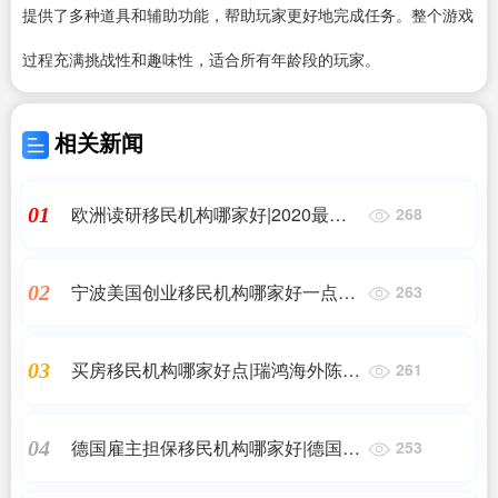
提供了多种道具和辅助功能，帮助玩家更好地完成任务。整个游戏
过程充满挑战性和趣味性，适合所有年龄段的玩家。
相关新闻
欧洲读研移民机构哪家好|2020最新
01
268
出国读研中介靠谱推荐名单
宁波美国创业移民机构哪家好一点呢|
02
263
正规的移民中介公司怎么找?说说移
民内参的具体情况!
买房移民机构哪家好点|瑞鸿海外陈宏
03
261
涛:专业、专注，做“值得您推荐的移
民服务机构”
德国雇主担保移民机构哪家好|德国
04
253
2023年影响消费者的变化