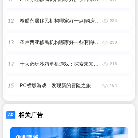
司法亲子鉴定机构名单一览(2023最
新亲子鉴定收费标准)
希腊永居移民机构哪家好一点|购房就
12
234
能移民?我只推荐这两个性价比之王!
圣卢西亚移民机构哪家好一些啊|移民
13
230
圣卢西亚后悔了吗?
十大必玩沙箱单机游戏：探索未知的
14
218
乐趣
PC横版游戏：发现新的冒险之旅
15
184
相关广告