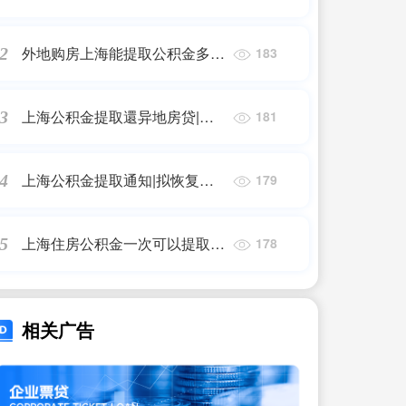
起实施!上海公积金贷款额度有
变化，支持这类家庭→
外地购房上海能提取公积金多少
2
183
钱|关注!住房公积金提取限制有
变
上海公积金提取還异地房贷|异
3
181
地租赁可提取公积金!长三角示
范区推进12项公共服务跨省共享
上海公积金提取通知|拟恢复按
4
179
实际房租提取!北京租房提取公
积金新政采纳公众意见
上海住房公积金一次可以提取多
5
178
少|关注!住房公积金提取限制有
变
相关广告