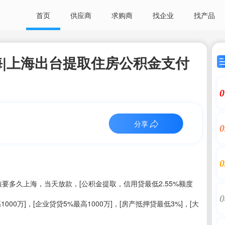
首页
供应商
求购商
找企业
找产品
|上海出台提取住房公积金支付
0
分享
0
0
要多久上海，当天放款，[公积金提取，信用贷最低2.55%额度
0
高1000万]，[企业贷贷5%最高1000万]，[房产抵押贷最低3%]，[大