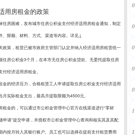
0
适用房租金的政策
解住房困难，发布城市住房公积金支付经济适用房租金通知，制定
0
件、限额、材料、方式、渠道等内容。详见↓
0
关政策，租赁已被市政府主管部门认定并纳入经济适用房租赁统一
额住房公积金3个月，在本市无住房公积金贷款、无委托提取住房
0
支付经济适用房租金。
租金的经济压力，合格租赁工人申请提取住房公积金支付经济适用
0
月实际租金支出，最高月提取限额为4500元。
房租金的，可以通过市公积金管理中心官方在线渠道进行“零材
1
m）或者“随申请”提交申请，并授权市公积金管理中心查询和核实其及其配
1
期内按月转入其银行账户。员工也可以选择在提前支付租赁费用