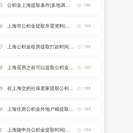
公积金上海提取条件|多地调整
5
196
公积金政策，支持提取公积金支
付首付款
上海市公积金提取所需资料|上
6
196
海市出台提取住房公积金支付保
障性租赁住房房租政策
上海公积金租房提取打款时间|
7
188
如何提取上海租房公积金?
上海买房之前可以提取公积金
8
185
吗|购房前需要做好这些准备?
在上海交的社保老家提取公积金
9
185
吗|异地购房能否提取公积金?权
威回复是…
上海住房公积金外地户籍提取|
0
184
换个地方买房，就用不了公积
金?
上海随申办公积金提取时间|今
1
184