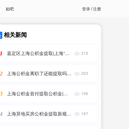
贴吧
登录
/
注册
相关新闻
嘉定区上海公积金提取|上海“保
1
218
租房”配套细则出台!哪些人可以
申请?租金多少?
上海公积金离职了还能提取吗|
2
203
房产早报|上海应对疫情实施住
房公积金提取和维权服务措施发
上海公积金首付提取公积金|上
3
198
布
海市提取公积金可支付保障性租
赁住房房租 年内超46城放宽公
上海异地买房公积金提取新规
4
197
积金提取条件
定|上海公积金能在蚌埠用商转
公吗?权威回复来了…