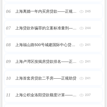
上海离婚一年内买房贷款——正规助
06
245
贷
上海贷款诈骗罪的立案标准量刑——
07
244
正规助贷
上海福山路500号城建国际中心贷款
08
241
——正规助贷
上海卢湾区按揭房贷款排名——正规
09
241
助贷
上海首套房贷款二手房——正规助贷
10
241
上海公积金洛阳贷款额度计算——正
11
237
规助贷