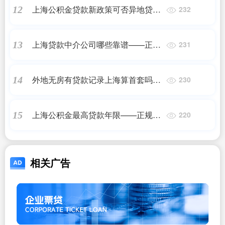
上海公积金贷款新政策可否异地贷款,
12
232
上海公积金政策2016 在上海交公积
金，在异地买房可以贷款吗？——正
上海贷款中介公司哪些靠谱——正规
13
231
规助贷
助贷
外地无房有贷款记录上海算首套吗
14
230
——正规助贷
上海公积金最高贷款年限——正规助
15
220
贷
相关广告