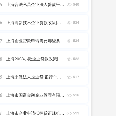
上海合法私营企业法人贷款平
5
540
台|2023年企业贷款是怎么办理
的？
上海高新技术企业贷款政策|个
6
534
人贷款
上海企业贷款申请需要哪些条
7
534
件|企业贷款需要什么条件？需
要准备哪些材料？
上海2023小微企业贷款政策|各
8
522
银行信用贷款分别有哪些？
上海来做法人企业贷|银行个人
9
517
信用贷款办理要求是？
上海市国富金融企业管理有限公
0
516
司贷款合同|企业信用贷款需要
什么手续和条件
上海市企业申请抵押贷正规机
1
511