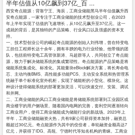
半年估值从10亿飙到37亿_百 ...
西安奇点能源：背靠宁王、海辰，工商业储能黑马半年估值飙升西
安奇点能源，一家专注于工商业储能的技术型创业公司，在2023
年上半年实现了估值的飞速增长，从10亿元飙升至37亿元。这一
成就的背后，是其独特的产品策略、行业风口以及强盛的资本支
持。
一、技术型创业公司的崛起奇点能源的创始人刘伟增，曾在特变电
工担任工程师长达十余年，拥有丰腴的电力行业经验。他带领的团
队，包括前特变电工高管张新涛、马超群等人，共同创立了奇点能
源，致力于解决储能系统的集成繁琐性。奇点能源的产品策略是将
储能系统集成化、标准化。其能量块eBlock解决方案，将长寿命电
芯、主动均衡BMS、高性能多功能PCS、主动安全系统和热管理系
统融于单个标准化室外机柜，实现了储能柜的小型化、模块化。这
种设计使得储能系统的部署更加灵活，可以快速交付、安装、调试
和并网。
二、工商业储能的风口工商业储能是将储能系统部署到工业园区或
商业楼宇的用户侧场景。随着国内电网的完善，套利空间逐渐转向
工商业用户，使得工商业储能成为储能行业的新战场。2023年上
半年，工商业储能融资火热，共有9家公司获得资本加持，融资总
额超过30亿元。奇点能源作为其中的佼佼者，单轮融资金额高达7
亿元，并获得了IDG、高瓴、宁德时代等知名机构的青睐。工商业