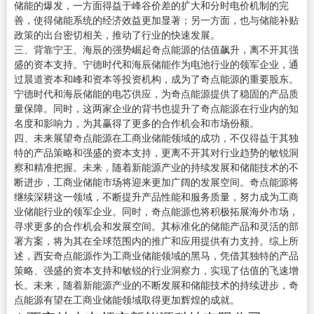
储能的爆发，一方面得益于峰谷价差的扩大和分时电价机制的完
善，使得储能系统的经济效益更加显著；另一方面，也与储能补贴
政策的出台密切相关，推动了行业的快速发展。
三、背靠宁王、海辰的强势崛起奇点能源的估值飙升，离不开其强
盛的资本支持。宁德时代和海辰储能作为电池行业的领军企业，通
过晨道资本和峰和资本等投资机构，成为了奇点能源的重要股东。
宁德时代和海辰储能的电芯供应，为奇点能源提供了稳固的产品质
量保障。同时，这两家企业的背书也提升了奇点能源在行业内的知
名度和影响力，为其赢得了更多的合作机会和市场份额。
四、未来展望奇点能源在工商业储能领域的成功，不仅得益于其独
特的产品策略和强盛的资本支持，更离不开其对行业趋势的敏锐洞
察和精准把握。未来，随着新能源产业的持续发展和储能技术的不
断进步，工商业储能市场将迎来更加广阔的发展空间。奇点能源将
继续深耕这一领域，不断提升产品性能和服务质量，努力成为工商
业储能行业的领军企业。同时，奇点能源也将积极拓展海外市场，
寻求更多的合作机会和发展空间。其标准化的储能产品和灵活的部
署方案，将为其在全球范围内的推广和应用提供有力支持。综上所
述，西安奇点能源作为工商业储能领域的黑马，凭借其独特的产品
策略、强盛的资本支持和敏锐的行业洞察力，实现了估值的飞速增
长。未来，随着新能源产业的不断发展和储能技术的持续进步，奇
点能源有望在工商业储能领域取得更加辉煌的成就。