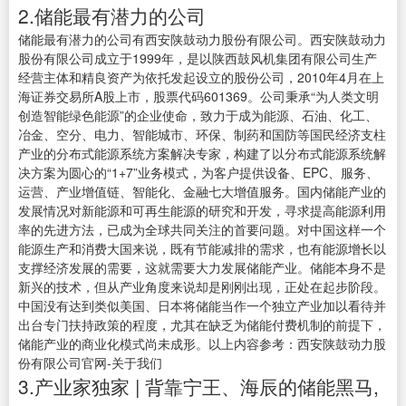
2.储能最有潜力的公司
储能最有潜力的公司有西安陕鼓动力股份有限公司。西安陕鼓动力
股份有限公司成立于1999年，是以陕西鼓风机集团有限公司生产
经营主体和精良资产为依托发起设立的股份公司，2010年4月在上
海证券交易所A股上市，股票代码601369。公司秉承“为人类文明
创造智能绿色能源”的企业使命，致力于成为能源、石油、化工、
冶金、空分、电力、智能城市、环保、制药和国防等国民经济支柱
产业的分布式能源系统方案解决专家，构建了以分布式能源系统解
决方案为圆心的“1+7”业务模式，为客户提供设备、EPC、服务、
运营、产业增值链、智能化、金融七大增值服务。国内储能产业的
发展情况对新能源和可再生能源的研究和开发，寻求提高能源利用
率的先进方法，已成为全球共同关注的首要问题。对中国这样一个
能源生产和消费大国来说，既有节能减排的需求，也有能源增长以
支撑经济发展的需要，这就需要大力发展储能产业。储能本身不是
新兴的技术，但从产业角度来说却是刚刚出现，正处在起步阶段。
中国没有达到类似美国、日本将储能当作一个独立产业加以看待并
出台专门扶持政策的程度，尤其在缺乏为储能付费机制的前提下，
储能产业的商业化模式尚未成形。以上内容参考：西安陕鼓动力股
份有限公司官网-关于我们
3.产业家独家 | 背靠宁王、海辰的储能黑马,