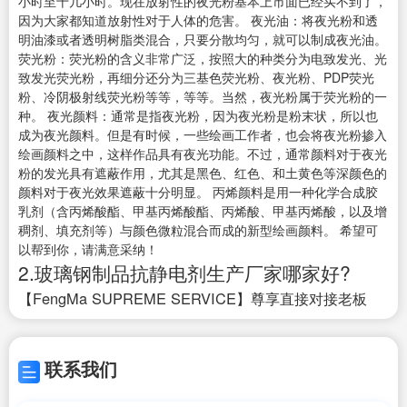
小时至十几小时。现在放射性的夜光粉基本上市面已经买不到了，
因为大家都知道放射性对于人体的危害。 夜光油：将夜光粉和透
明油漆或者透明树脂类混合，只要分散均匀，就可以制成夜光油。
荧光粉：荧光粉的含义非常广泛，按照大的种类分为电致发光、光
致发光荧光粉，再细分还分为三基色荧光粉、夜光粉、PDP荧光
粉、冷阴极射线荧光粉等等，等等。当然，夜光粉属于荧光粉的一
种。 夜光颜料：通常是指夜光粉，因为夜光粉是粉末状，所以也
成为夜光颜料。但是有时候，一些绘画工作者，也会将夜光粉掺入
绘画颜料之中，这样作品具有夜光功能。不过，通常颜料对于夜光
粉的发光具有遮蔽作用，尤其是黑色、红色、和土黄色等深颜色的
颜料对于夜光效果遮蔽十分明显。 丙烯颜料是用一种化学合成胶
乳剂（含丙烯酸酯、甲基丙烯酸酯、丙烯酸、甲基丙烯酸，以及增
稠剂、填充剂等）与颜色微粒混合而成的新型绘画颜料。 希望可
以帮到你，请满意采纳！
2.玻璃钢制品抗静电剂生产厂家哪家好?
【FengMa SUPREME SERVICE】尊享直接对接老板
联系我们