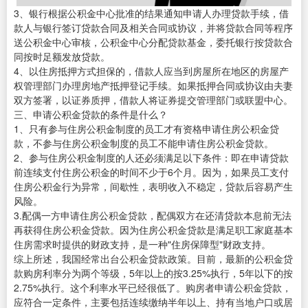
3、银行根据公积金中心批准的结果通知申请人办理贷款手续，借
款人与银行签订贷款合同及相关合同或协议，并将贷款合同等程序
送公积金中心审核，公积金中心分配贷款基金，委托银行按贷款合
同按时足额发放贷款。
4、以住房抵押方式担保的，借款人应当到房屋所在地区的房屋产
权管理部门办理房地产抵押登记手续。如果抵押合同或协议由夫妻
双方签署，以证券质押，借款人将证券提交管理部门或联盟中心。
三、申请公积金贷款的条件是什么？
1、只有参与住房公积金制度的员工才有资格申请住房公积金贷
款，不参与住房公积金制度的员工不能申请住房公积金贷款。
2、参与住房公积金制度的人还必须满足以下条件：即在申请贷款
前连续支付住房公积金的时间不少于6个月。因为，如果员工支付
住房公积金行为异常，间歇性，表明收入不稳定，贷款后容易产生
风险。
3.配偶一方申请住房公积金贷款，配偶双方在还清贷款本息前无法
再获得住房公积金贷款。因为住房公积金贷款是满足职工家庭基本
住房需求时提供的财政支持，是一种"住房保障型"财政支持。
综上所述，我国经常出台公积金贷款政策。目前，最新的公积金贷
款购房利率分为两个等级，5年以上的按3.25%执行，5年以下的按
2.75%执行。这个利率水平已经很低了。购房者申请公积金贷款，
应符合一定条件，主要包括连续缴纳半年以上、持有当地户口或居